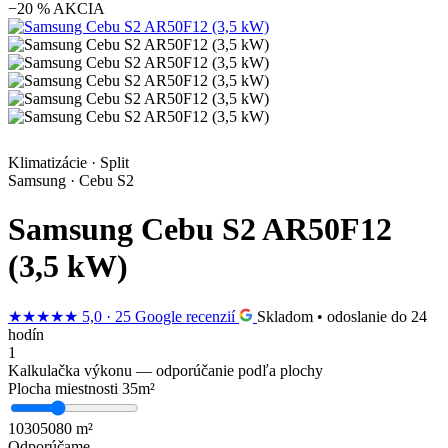
−20 % AKCIA
Klimatizácie · Split
Samsung · Cebu S2
Samsung Cebu S2 AR50F12
(3,5 kW)
★★★★★
5,0 · 25 Google recenzií
Skladom • odoslanie do 24
hodín
1
Kalkulačka výkonu — odporúčanie podľa plochy
Plocha miestnosti
35
m²
10
30
50
80 m²
Odporúčame