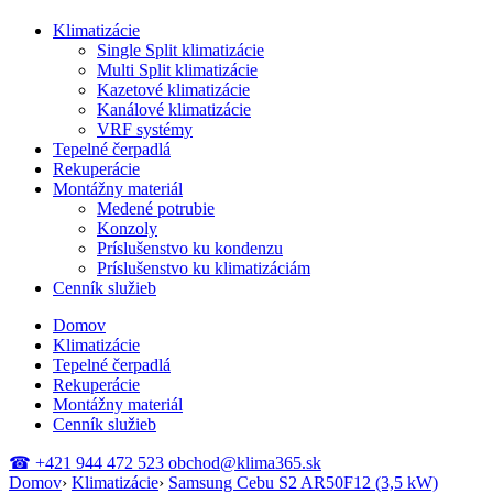
Klimatizácie
Single Split klimatizácie
Multi Split klimatizácie
Kazetové klimatizácie
Kanálové klimatizácie
VRF systémy
Tepelné čerpadlá
Rekuperácie
Montážny materiál
Medené potrubie
Konzoly
Príslušenstvo ku kondenzu
Príslušenstvo ku klimatizáciám
Cenník služieb
Domov
Klimatizácie
Tepelné čerpadlá
Rekuperácie
Montážny materiál
Cenník služieb
☎
+421 944 472 523
obchod@klima365.sk
Domov
›
Klimatizácie
›
Samsung Cebu S2 AR50F12 (3,5 kW)