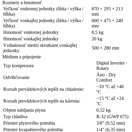
Rozmery a hmotnosť
Veľkosť vnútornej jednotky (šírka / výška /
870 × 295 × 213
hĺbka)
mm
Veľkosť vonkajšej jednotky (šírka / výška /
660 × 475 × 240
hĺbka)
mm
Hmotnosť vnútornej jednotky
8,5 kg
Hmotnosť vonkajšej jednotky
20 kg
Vzdialenosť medzi skrutkami vonkajšej
500 × 280 mm
jednotky
Médium a pripojenie
Digital Inverter ·
Typ kompresora
Rotary
Áno · Dry
Odvlhčovanie
Comfort
−10 °C až +46
Rozsah prevádzkových teplôt na chladenie:
°C
−15 °C až +24
Rozsah prevádzkových teplôt na kúrenia:
°C
Objem nabíjania plynu
0,52 kg
Typ chladiva
R-32 (GWP 675)
Priemer plynového potrubia
3/8" (9,52 mm)
Priemer kvapalinového potrubia
1/4" (6,35 mm)