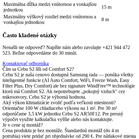
Maximálna dĺžka medzi vnútornou a vonkajšou
15 m
jednotkou
Maximálny výškový rozdiel medzi vnútornou a
8 m
vonkajšou jednotkou
Často kladené otázky
Nenašli ste odpoveď? Napíšte nám alebo zavolajte +421 944 472
523. Bežne odpovedáme do 30 minút.
Kontaktovať odborníka
Čím sa Cebu S2 líši od Comfort S2?
Cebu S2 je naša cenovo dostupná Samsung rada — ponúka všetky
inteligentné funkcie (AI Auto Comfort, WiFi, Freeze Wash, Easy
Filter Plus, Dry Comfort) ale bez signature WindFree™ technológie
ktorú má Comfort S2. Ak nepotrebujete „pokojný vzduch" cez
mikrootvory, Cebu S2 je výborná hodnota.
Aký výkon klimatizácie zvoliť podľa veľkosti miestnosti?
Orientačne 100 W chladiaceho výkonu na 1 m². Pre 30 m²
odporúčame 3,5 kW jednotku Cebu S2 AR50F12. Pre presný
výpočet využite kalkulačku vyššie alebo nás kontaktujte.
Je v cene aj montáž?
Cena produktu je bez montáže. Štandardnú montáž (do 4 m
potrubia) viete pridať pri objednávke od 290 €. Pre nátlakové miesta