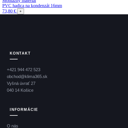
Montážny materiál
PVC hadica na kondenzát 16mm
73,80 €
+
KONTAKT
+421 944 472 523
obchod@klima365.sk
Vyšná úvrať 27
040 14 Košice
INFORMÁCIE
O nás