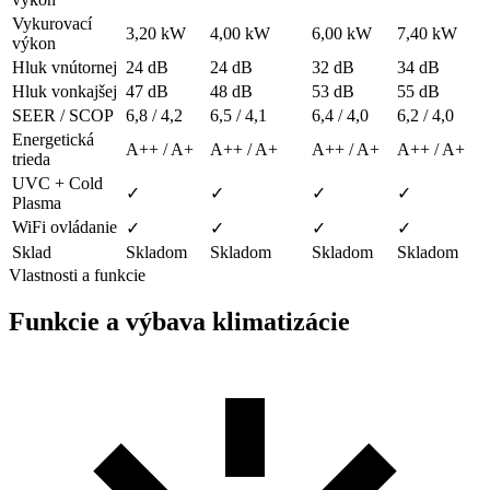
Vykurovací
3,20 kW
4,00 kW
6,00 kW
7,40 kW
výkon
Hluk vnútornej
24 dB
24 dB
32 dB
34 dB
Hluk vonkajšej
47 dB
48 dB
53 dB
55 dB
SEER / SCOP
6,8 / 4,2
6,5 / 4,1
6,4 / 4,0
6,2 / 4,0
Energetická
A++ / A+
A++ / A+
A++ / A+
A++ / A+
trieda
UVC + Cold
✓
✓
✓
✓
Plasma
WiFi ovládanie
✓
✓
✓
✓
Sklad
Skladom
Skladom
Skladom
Skladom
Vlastnosti a funkcie
Funkcie a výbava klimatizácie