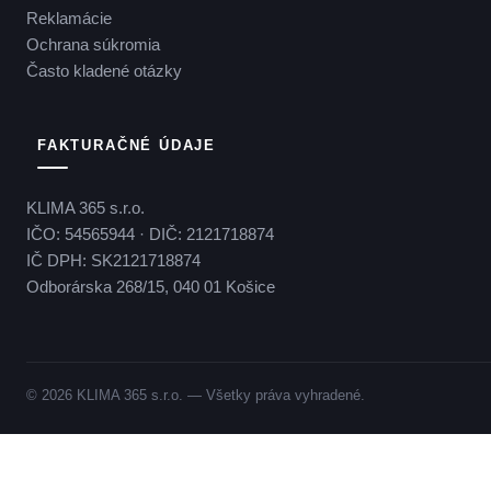
Reklamácie
Ochrana súkromia
Často kladené otázky
FAKTURAČNÉ ÚDAJE
KLIMA 365 s.r.o.
IČO: 54565944 · DIČ: 2121718874
IČ DPH: SK2121718874
Odborárska 268/15, 040 01 Košice
© 2026 KLIMA 365 s.r.o. — Všetky práva vyhradené.