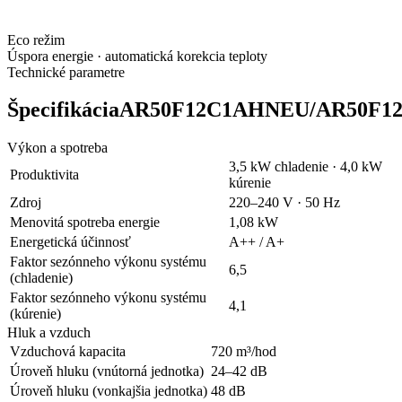
Eco režim
Úspora energie · automatická korekcia teploty
Technické parametre
ŠpecifikáciaAR50F12C1AHNEU/AR50F
Výkon a spotreba
3,5 kW chladenie · 4,0 kW
Produktivita
kúrenie
Zdroj
220–240 V · 50 Hz
Menovitá spotreba energie
1,08 kW
Energetická účinnosť
A++ / A+
Faktor sezónneho výkonu systému
6,5
(chladenie)
Faktor sezónneho výkonu systému
4,1
(kúrenie)
Hluk a vzduch
Vzduchová kapacita
720 m³/hod
Úroveň hluku (vnútorná jednotka)
24–42 dB
Úroveň hluku (vonkajšia jednotka)
48 dB