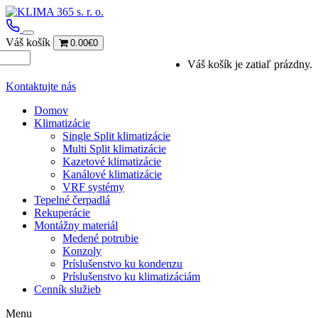
Váš košík
0.00€
0
Váš košík je zatiaľ prázdny.
Kontaktujte nás
Domov
Klimatizácie
Single Split klimatizácie
Multi Split klimatizácie
Kazetové klimatizácie
Kanálové klimatizácie
VRF systémy
Tepelné čerpadlá
Rekuperácie
Montážny materiál
Medené potrubie
Konzoly
Príslušenstvo ku kondenzu
Príslušenstvo ku klimatizáciám
Cenník služieb
Menu