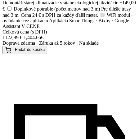
Demontáž starej klimatizácie
vrátane ekologickej likvidácie
+149,00
€
Doplnkové potrubie (počet metrov nad 3 m)
Pre dlhšie trasy
nad 3 m. Cena 24 € s DPH za každý ďalší meter.
WiFi modul ·
ovládanie cez aplikáciu
Aplikácia SmartThings · Bixby · Google
Assistant
V CENE
Celková cena (s DPH)
1122,99
€
1,404.66€
Doprava zdarma · Záruka až 5 rokov · Na sklade
Pridať do košíka