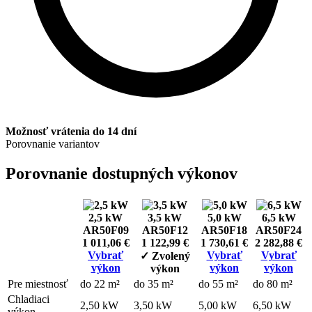
Možnosť vrátenia do 14 dní
Porovnanie variantov
Porovnanie dostupných výkonov
2,5 kW
3,5 kW
5,0 kW
6,5 kW
AR50F09
AR50F12
AR50F18
AR50F24
1 011,06 €
1 122,99 €
1 730,61 €
2 282,88 €
Vybrať
Vybrať
Vybrať
✓ Zvolený
výkon
výkon
výkon
výkon
Pre miestnosť
do 22 m²
do 35 m²
do 55 m²
do 80 m²
Chladiaci
2,50 kW
3,50 kW
5,00 kW
6,50 kW
výkon