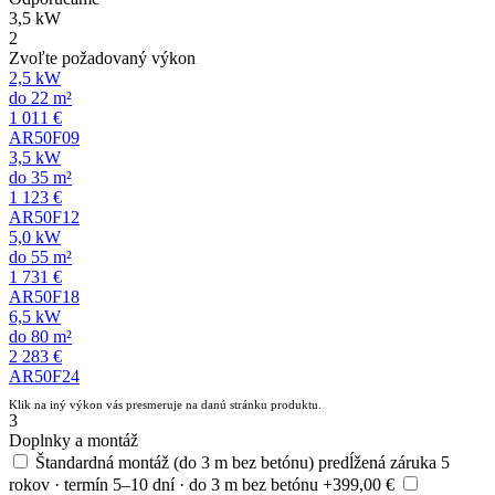
3,5 kW
2
Zvoľte požadovaný výkon
2,5 kW
do 22 m²
1 011 €
AR50F09
3,5 kW
do 35 m²
1 123 €
AR50F12
5,0 kW
do 55 m²
1 731 €
AR50F18
6,5 kW
do 80 m²
2 283 €
AR50F24
Klik na iný výkon vás presmeruje na danú stránku produktu.
3
Doplnky a montáž
Štandardná montáž (do 3 m bez betónu)
predĺžená záruka 5
rokov · termín 5–10 dní · do 3 m bez betónu
+399,00 €