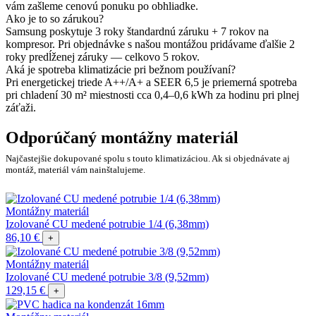
vám zašleme cenovú ponuku po obhliadke.
Ako je to so zárukou?
Samsung poskytuje 3 roky štandardnú záruku + 7 rokov na
kompresor. Pri objednávke s našou montážou pridávame ďalšie 2
roky predĺženej záruky — celkovo 5 rokov.
Aká je spotreba klimatizácie pri bežnom používaní?
Pri energetickej triede A++/A+ a SEER 6,5 je priemerná spotreba
pri chladení 30 m² miestnosti cca 0,4–0,6 kWh za hodinu pri plnej
záťaži.
Odporúčaný montážny materiál
Najčastejšie dokupované spolu s touto klimatizáciou. Ak si objednávate aj
montáž, materiál vám nainštalujeme.
Montážny materiál
Izolované CU medené potrubie 1/4 (6,38mm)
86,10 €
+
Montážny materiál
Izolované CU medené potrubie 3/8 (9,52mm)
129,15 €
+