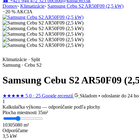
☎
+421 944 472 523
obchod@klima365.sk
Domov
›
Klimatizácie
›
Samsung Cebu S2 AR50F09 (2,5 kW)
−20 % AKCIA
Klimatizácie · Split
Samsung · Cebu S2
Samsung Cebu S2 AR50F09 (2,
★★★★★
5,0 · 25 Google recenzií
Skladom • odoslanie do 24 ho
1
Kalkulačka výkonu — odporúčanie podľa plochy
Plocha miestnosti
35
m²
10
30
50
80 m²
Odporúčame
3,5 kW