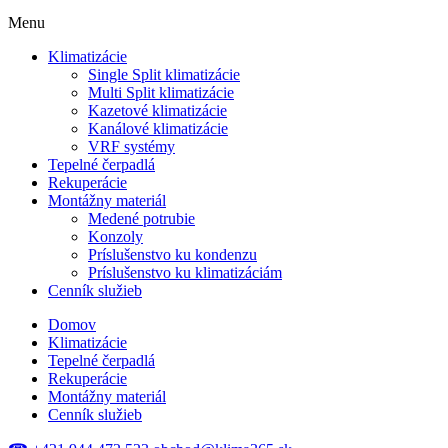
Menu
Klimatizácie
Single Split klimatizácie
Multi Split klimatizácie
Kazetové klimatizácie
Kanálové klimatizácie
VRF systémy
Tepelné čerpadlá
Rekuperácie
Montážny materiál
Medené potrubie
Konzoly
Príslušenstvo ku kondenzu
Príslušenstvo ku klimatizáciám
Cenník služieb
Domov
Klimatizácie
Tepelné čerpadlá
Rekuperácie
Montážny materiál
Cenník služieb