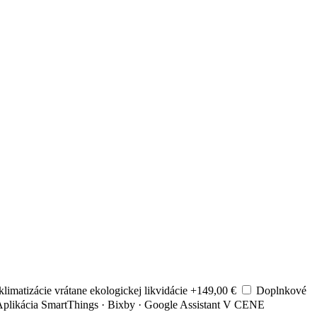
klimatizácie
vrátane ekologickej likvidácie
+149,00 €
Doplnkové
plikácia SmartThings · Bixby · Google Assistant
V CENE