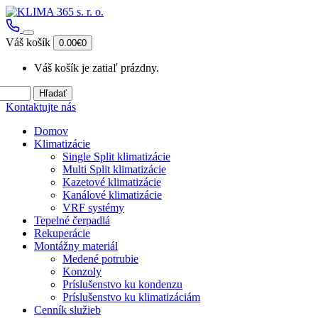
Váš košík
0.00€
0
Váš košík je zatiaľ prázdny.
Hľadať
Kontaktujte nás
Domov
Klimatizácie
Single Split klimatizácie
Multi Split klimatizácie
Kazetové klimatizácie
Kanálové klimatizácie
VRF systémy
Tepelné čerpadlá
Rekuperácie
Montážny materiál
Medené potrubie
Konzoly
Príslušenstvo ku kondenzu
Príslušenstvo ku klimatizáciám
Cenník služieb