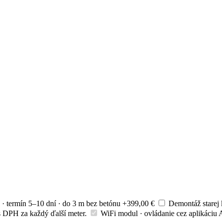
 · termín 5–10 dní · do 3 m bez betónu
+399,00 €
Demontáž starej 
 s DPH za každý ďalší meter.
WiFi modul · ovládanie cez aplikáciu
A