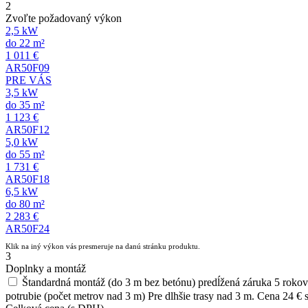
2
Zvoľte požadovaný výkon
2,5 kW
do 22 m²
1 011 €
AR50F09
PRE VÁS
3,5 kW
do 35 m²
1 123 €
AR50F12
5,0 kW
do 55 m²
1 731 €
AR50F18
6,5 kW
do 80 m²
2 283 €
AR50F24
Klik na iný výkon vás presmeruje na danú stránku produktu.
3
Doplnky a montáž
Štandardná montáž (do 3 m bez betónu)
predĺžená záruka 5 rokov
potrubie (počet metrov nad 3 m)
Pre dlhšie trasy nad 3 m. Cena 24 €