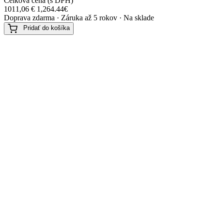
Celková cena (s DPH)
1011,06
€
1,264.44€
Doprava zdarma · Záruka až 5 rokov · Na sklade
Pridať do košíka