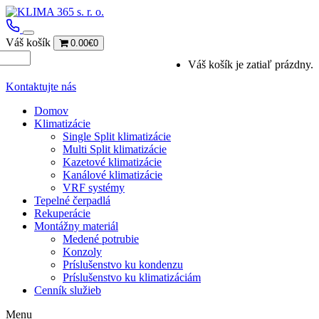
Váš košík
0.00€
0
Váš košík je zatiaľ prázdny.
Kontaktujte nás
Domov
Klimatizácie
Single Split klimatizácie
Multi Split klimatizácie
Kazetové klimatizácie
Kanálové klimatizácie
VRF systémy
Tepelné čerpadlá
Rekuperácie
Montážny materiál
Medené potrubie
Konzoly
Príslušenstvo ku kondenzu
Príslušenstvo ku klimatizáciám
Cenník služieb
Menu