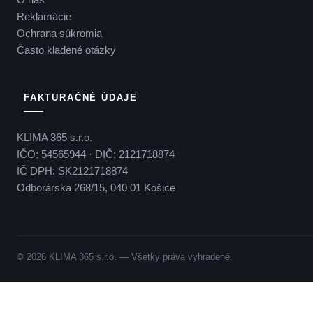
Reklamácie
Ochrana súkromia
Často kladené otázky
FAKTURAČNÉ ÚDAJE
KLIMA 365 s.r.o.
IČO: 54565944 · DIČ: 2121718874
IČ DPH: SK2121718874
Odborárska 268/15, 040 01 Košice
© 2026 KLIMA 365 s.r.o. — Všetky práva vyhradené.