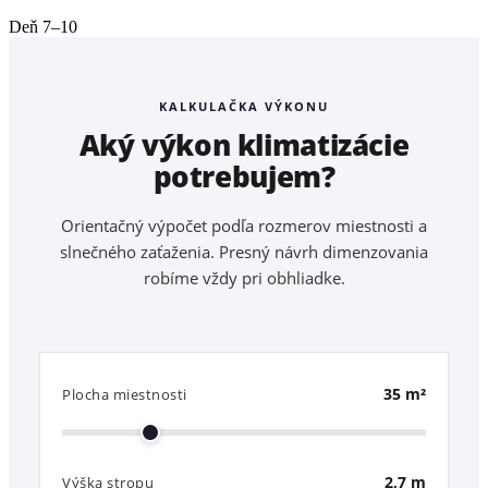
Deň 7–10
KALKULAČKA VÝKONU
Aký výkon klimatizácie
potrebujem?
Orientačný výpočet podľa rozmerov miestnosti a
slnečného zaťaženia. Presný návrh dimenzovania
robíme vždy pri obhliadke.
35
m²
Plocha miestnosti
2,7
m
Výška stropu