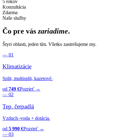
5 rokov
Konzultácia
Zdarma
Naše služby
Čo pre vás
zariadime
.
Štyri oblasti, jeden tím. Všetko zastrešujeme my.
— 01
Klimatizácie
Split, multisplit, kazetové.
od
749 €
Pozrieť →
— 02
Tep. čerpadlá
Vzduch–voda + dotácia.
od
5 990 €
Pozrieť →
— 03