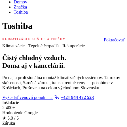
Domov
Značka
Toshiba
Toshiba
KLIMATIZÁCIE KOŠICE A PREŠOV
Pokračovať
Klimatizácie · Tepelné čerpadlá · Rekuperácie
Čistý chladný vzduch.
Doma aj v kancelárii.
Predaj a profesionálna montáž klimatizačných systémov. 12 rokov
skúseností, 5-ročná záruka, transparentné ceny — pôsobíme v
Košiciach, Prešove a na celom východnom Slovensku.
Vyžiadať cenovú ponuku
→
+421 944 472 523
Inštalácie
2 400+
Hodnotenie Google
★
5,0
/ 5
Záruka