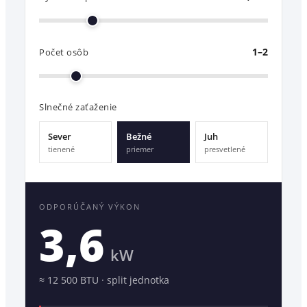
1–2
Počet osôb
Slnečné zaťaženie
Sever
Bežné
Juh
tienené
priemer
presvetlené
ODPORÚČANÝ VÝKON
3,6
kW
≈
12 500
BTU ·
split jednotka