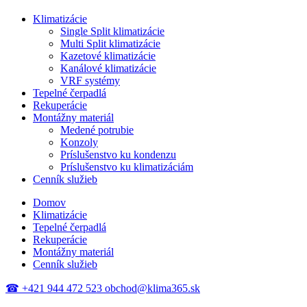
Klimatizácie
Single Split klimatizácie
Multi Split klimatizácie
Kazetové klimatizácie
Kanálové klimatizácie
VRF systémy
Tepelné čerpadlá
Rekuperácie
Montážny materiál
Medené potrubie
Konzoly
Príslušenstvo ku kondenzu
Príslušenstvo ku klimatizáciám
Cenník služieb
Domov
Klimatizácie
Tepelné čerpadlá
Rekuperácie
Montážny materiál
Cenník služieb
☎
+421 944 472 523
obchod@klima365.sk