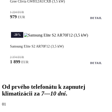
Gree Clivia GWH12AUCXB (3,5 kW)
1 224 EUR
979
EUR
DETAIL
-20%
Samsung Elite S2 AR70F12 (3,5 kW)
2 374 EUR
1 899
EUR
DETAIL
Od prvého telefonátu k zapnutej
klimatizácii za
7—10 dní
.
01