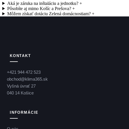
Aká je záruka na inštaláciu a jednotku?
+
Pôsobíte aj mimo Košíc a Prešova?
+
Môžem získať dotáciu Zelená domácnostiam?
+
KONTAKT
+421 944 472 523
obchod@klima365.sk
Vyšná úvrať 27
040 14 Košice
INFORMÁCIE
O nás