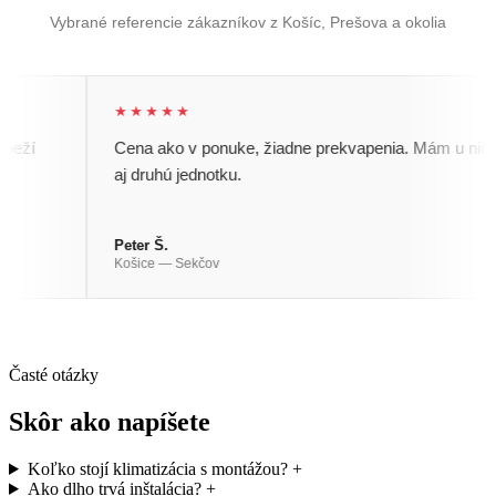
Vybrané referencie zákazníkov z Košíc, Prešova a okolia
★★★★★
í
Cena ako v ponuke, žiadne prekvapenia. Mám u nich
aj druhú jednotku.
Peter Š.
Košice — Sekčov
Časté otázky
Skôr ako napíšete
Koľko stojí klimatizácia s montážou?
+
Ako dlho trvá inštalácia?
+