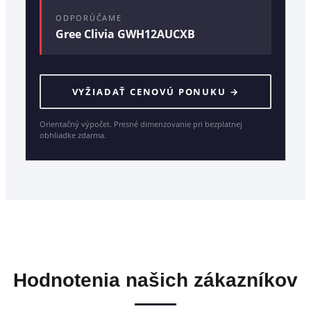
ODPORÚČAME
Gree Clivia GWH12AUCXB
VYŽIADAŤ CENOVÚ PONUKU →
Orientačný výpočet. Presné dimenzovanie pri bezplatnej
obhliadke zdarma.
Hodnotenia našich zákazníkov