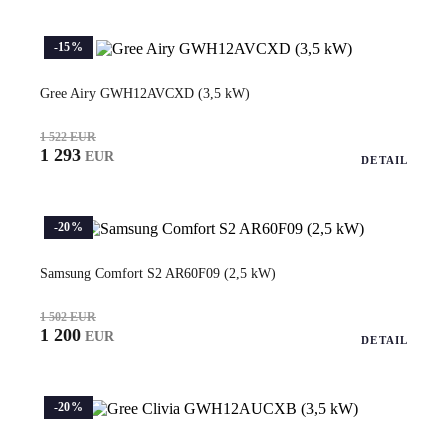
-15%
Gree Airy GWH12AVCXD (3,5 kW)
1 522 EUR
1 293
EUR
DETAIL
-20%
Samsung Comfort S2 AR60F09 (2,5 kW)
1 502 EUR
1 200
EUR
DETAIL
-20%