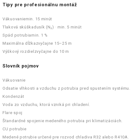
Tipy pre profesionálnu montáž
Vákuovanie
min. 15 minút
Tlaková skúška
dusík (N₂) · min. 5 minút
Spád potrubia
min. 1 %
Maximálna dĺžka
zvyčajne 15–25 m
Výškový rozdiel
zvyčajne do 10 m
Slovník pojmov
Vákuovanie
Odsatie vlhkosti a vzduchu z potrubia pred spustením systému.
Kondenzát
Voda zo vzduchu, ktorá vzniká pri chladení.
Flare spoj
Štandardné spojenie medeného potrubia pri klimatizáciách.
CU potrubie
Medené potrubie určené pre rozvod chladiva R32 alebo R410A.