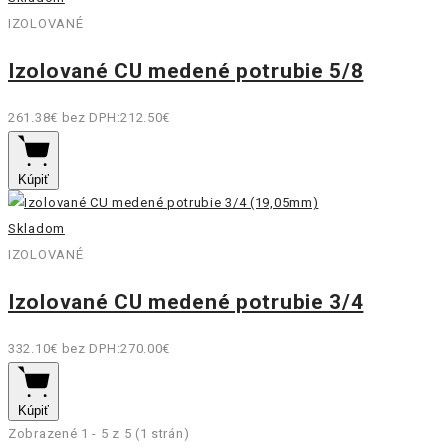
IZOLOVANÉ
Izolované CU medené potrubie 5/8
261.38€
bez DPH:212.50€
Kúpiť
Skladom
IZOLOVANÉ
Izolované CU medené potrubie 3/4
332.10€
bez DPH:270.00€
Kúpiť
Zobrazené 1 - 5 z 5 (1 strán)