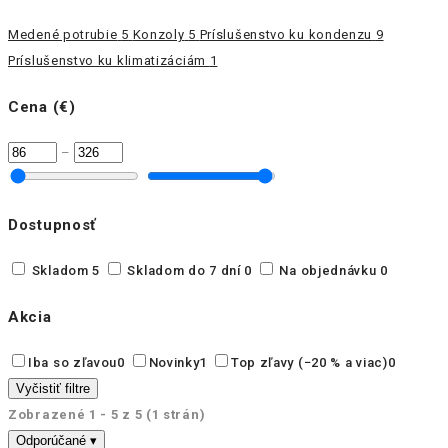
Medené potrubie
5
Konzoly
5
Príslušenstvo ku kondenzu
9
Príslušenstvo ku klimatizáciám
1
Cena (€)
–
Dostupnosť
Skladom
5
Skladom do 7 dní
0
Na objednávku
0
Akcia
Iba so zľavou
0
Novinky
1
Top zľavy (−20 % a viac)
0
Vyčistiť filtre
Zobrazené 1 - 5 z 5 (1 strán)
Odporúčané
▾