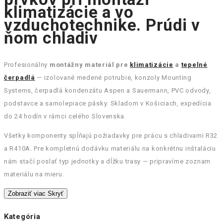
klimatizácie a vo
vzduchotechnike. Prúdi v
ňom chladiv
Profesionálny
montážny materiál pre
klimatizácie
a
tepelné
čerpadlá
— izolované medené potrubie, konzoly Mounting
Systems, čerpadlá kondenzátu Aspen a Sauermann, PVC odvody,
podstavce a samolepiace pásky. Skladom v Košiciach, expedícia
do 24 hodín v rámci celého Slovenska.
Všetky komponenty spĺňajú požiadavky pre prácu s chladivami R32
a R410A. Pre kompletnú dodávku materiálu na konkrétnu inštaláciu
nám stačí poslať typ jednotky a dĺžku trasy — pripravíme zoznam
materiálu na mieru.
Zobraziť viac
Skryť
Kategória