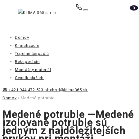
0
Domov
Klimatizácie
Tepelné čerpadlá
Rekuperácie
Montážny materiál
Cenník služieb
☎
+421 944 472 523
obchod@klima365.sk
Domov
/
Medené potrubie
Medené potrubie
—Medené
izolované potrubie sú
jedným z najdôležitejších
prvkov pri montáži