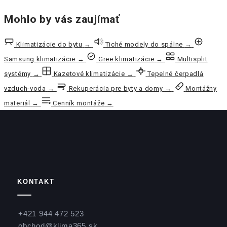
Mohlo by vás zaujímať
Klimatizácie do bytu
→
Tiché modely do spálne
→
Samsung klimatizácie
→
Gree klimatizácie
→
Multisplit
systémy
→
Kazetové klimatizácie
→
Tepelné čerpadlá
vzduch-voda
→
Rekuperácia pre byty a domy
→
Montážny
materiál
→
Cenník montáže
→
KONTAKT
+421 944 472 523
obchod@klima365.sk