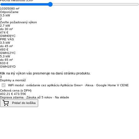
Plocha miestnosti
35
m²
10
30
50
80 m²
Odporúčame
3,5 kW
2
Zvoľte požadovaný výkon
2,7 kW
do 30 m²
474 €
GWH09YC
PRE VÁS
3,5 kW
do 45 m²
493 €
GWH12YC
5,3 kW
do 65 m²
633 €
GWH18YD
Klik na iný výkon vás presmeruje na danú stránku produktu.
3
Doplnky a montáž
WiFi modul · ovládanie cez aplikáciu
Aplikácia Gree+ · Alexa · Google Home
V CENE
Celková cena (s DPH)
402,21
€
473.55€
Doprava zdarma · Záruka až 5 rokov · Na sklade
Pridať do košíka