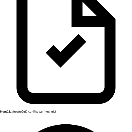
Montáž
zabezpečujú certifikovaní technici