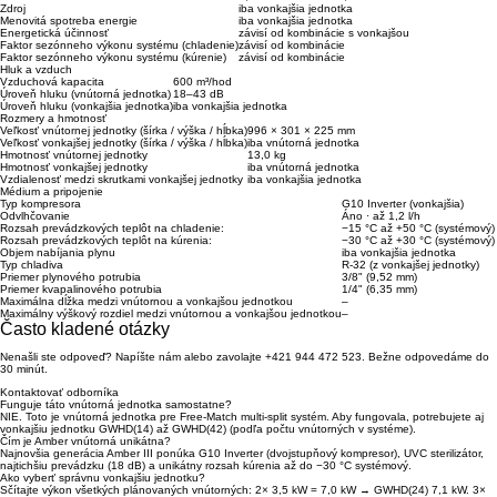
Zdroj
iba vonkajšia jednotka
Menovitá spotreba energie
iba vonkajšia jednotka
Energetická účinnosť
závisí od kombinácie s vonkajšou
Faktor sezónneho výkonu systému (chladenie)
závisí od kombinácie
Faktor sezónneho výkonu systému (kúrenie)
závisí od kombinácie
Hluk a vzduch
Vzduchová kapacita
600 m³/hod
Úroveň hluku (vnútorná jednotka)
18–43 dB
Úroveň hluku (vonkajšia jednotka)
iba vonkajšia jednotka
Rozmery a hmotnosť
Veľkosť vnútornej jednotky (šírka / výška / hĺbka)
996 × 301 × 225 mm
Veľkosť vonkajšej jednotky (šírka / výška / hĺbka)
iba vnútorná jednotka
Hmotnosť vnútornej jednotky
13,0 kg
Hmotnosť vonkajšej jednotky
iba vnútorná jednotka
Vzdialenosť medzi skrutkami vonkajšej jednotky
iba vonkajšia jednotka
Médium a pripojenie
Typ kompresora
G10 Inverter (vonkajšia)
Odvlhčovanie
Áno · až 1,2 l/h
Rozsah prevádzkových teplôt na chladenie:
−15 °C až +50 °C (systémový)
Rozsah prevádzkových teplôt na kúrenia:
−30 °C až +30 °C (systémový)
Objem nabíjania plynu
iba vonkajšia jednotka
Typ chladiva
R-32 (z vonkajšej jednotky)
Priemer plynového potrubia
3/8" (9,52 mm)
Priemer kvapalinového potrubia
1/4" (6,35 mm)
Maximálna dĺžka medzi vnútornou a vonkajšou jednotkou
–
Maximálny výškový rozdiel medzi vnútornou a vonkajšou jednotkou
–
Často kladené otázky
Nenašli ste odpoveď? Napíšte nám alebo zavolajte +421 944 472 523. Bežne odpovedáme do
30 minút.
Kontaktovať odborníka
Funguje táto vnútorná jednotka samostatne?
NIE. Toto je vnútorná jednotka pre Free-Match multi-split systém. Aby fungovala, potrebujete aj
vonkajšiu jednotku GWHD(14) až GWHD(42) (podľa počtu vnútorných v systéme).
Čím je Amber vnútorná unikátna?
Najnovšia generácia Amber III ponúka G10 Inverter (dvojstupňový kompresor), UVC sterilizátor,
najtichšiu prevádzku (18 dB) a unikátny rozsah kúrenia až do −30 °C systémový.
Ako vyberť správnu vonkajšiu jednotku?
Sčítajte výkon všetkých plánovaných vnútorných: 2× 3,5 kW = 7,0 kW → GWHD(24) 7,1 kW. 3×