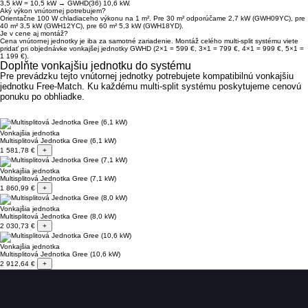
3,5 kW = 10,5 kW → GWHD(36) 10,6 kW.
Aký výkon vnútornej potrebujem?
Orientačne 100 W chladiaceho výkonu na 1 m². Pre 30 m² odporúčame 2,7 kW (GWH09YC), pre
40 m² 3,5 kW (GWH12YC), pre 60 m² 5,3 kW (GWH18YD).
Je v cene aj montáž?
Cena vnútornej jednotky je iba za samotné zariadenie. Montáž celého multi-split systému viete
pridať pri objednávke vonkajšej jednotky GWHD (2×1 = 599 €, 3×1 = 799 €, 4×1 = 999 €, 5×1 =
1 199 €).
Doplňte vonkajšiu jednotku do systému
Pre prevádzku tejto vnútornej jednotky potrebujete kompatibilnú vonkajšiu
jednotku Free-Match. Ku každému multi-split systému poskytujeme cenovú
ponuku po obhliadke.
Vonkajšia jednotka
Multisplitová Jednotka Gree (6,1 kW)
1 581,78 €
+
Vonkajšia jednotka
Multisplitová Jednotka Gree (7,1 kW)
1 860,99 €
+
Vonkajšia jednotka
Multisplitová Jednotka Gree (8,0 kW)
2 030,73 €
+
Vonkajšia jednotka
Multisplitová Jednotka Gree (10,6 kW)
2 912,64 €
+