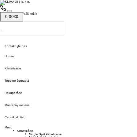
Váš košík
0.00€
0
Kontaktujte nás
Domov
Klimatizácie
Tepelné čerpadlá
Rekuperácie
Montážny materiál
Cenník služieb
Menu
Klimatizácie
Single Split klimatizácie