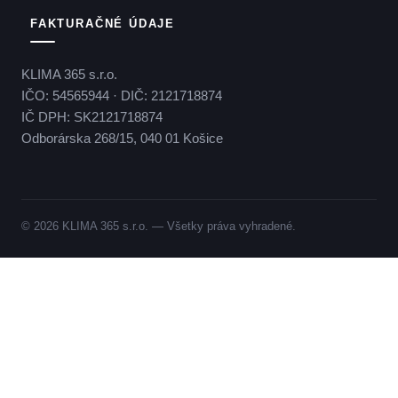
FAKTURAČNÉ ÚDAJE
KLIMA 365 s.r.o.
IČO: 54565944 · DIČ: 2121718874
IČ DPH: SK2121718874
Odborárska 268/15, 040 01 Košice
© 2026 KLIMA 365 s.r.o. — Všetky práva vyhradené.