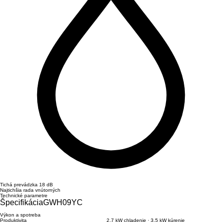
Tichá prevádzka 18 dB
Najtichšia rada vnútorných
Technické parametre
ŠpecifikáciaGWH09YC
Výkon a spotreba
Produktivita
2,7 kW chladenie · 3,5 kW kúrenie