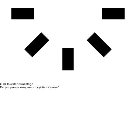
G10 Inverter dual-stage
Dvojstupňový kompresor · vyššia účinnosť