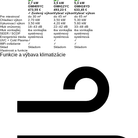
2,7 kW
3,5 kW
5,3 kW
GWH09YC
GWH12YC
GWH18YD
473,55 €
493,23 €
633,45 €
✓ Zvolený výkon
Vybrať výkon
Vybrať výkon
Pre miestnosť
do 30 m²
do 45 m²
do 65 m²
Chladiaci výkon
2,70 kW
3,50 kW
5,30 kW
Vykurovací výkon
3,50 kW
4,20 kW
5,60 kW
Hluk vnútornej
18–43 dB
22–42 dB
33–48 dB
Hluk vonkajšej
iba vonkajšia
iba vonkajšia
iba vonkajšia
SEER / SCOP
systémový
systémový
systémový
Energetická trieda
systémová
systémová
systémová
UVC + Cold Plasma
✓
✓
✓
WiFi ovládanie
✓
✓
✓
Sklad
Skladom
Skladom
Skladom
Vlastnosti a funkcie
Funkcie a výbava klimatizácie