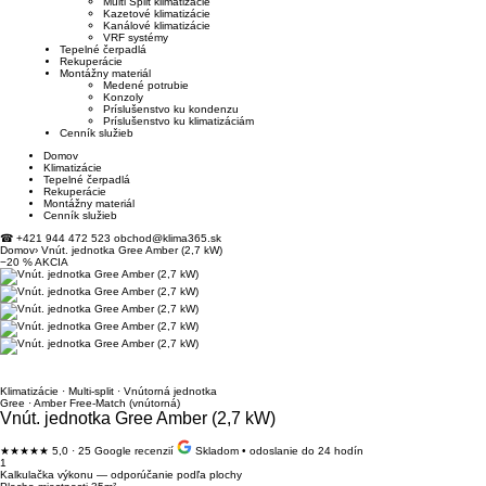
Multi Split klimatizácie
Kazetové klimatizácie
Kanálové klimatizácie
VRF systémy
Tepelné čerpadlá
Rekuperácie
Montážny materiál
Medené potrubie
Konzoly
Príslušenstvo ku kondenzu
Príslušenstvo ku klimatizáciám
Cenník služieb
Domov
Klimatizácie
Tepelné čerpadlá
Rekuperácie
Montážny materiál
Cenník služieb
☎
+421 944 472 523
obchod@klima365.sk
Domov
›
Vnút. jednotka Gree Amber (2,7 kW)
−20 % AKCIA
Klimatizácie · Multi-split · Vnútorná jednotka
Gree · Amber Free-Match (vnútorná)
Vnút. jednotka Gree Amber (2,7 kW)
★★★★★
5,0 · 25 Google recenzií
Skladom • odoslanie do 24 hodín
1
Kalkulačka výkonu — odporúčanie podľa plochy