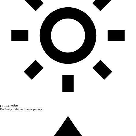
I FEEL režim
Diaľkový ovládač meria pri vás