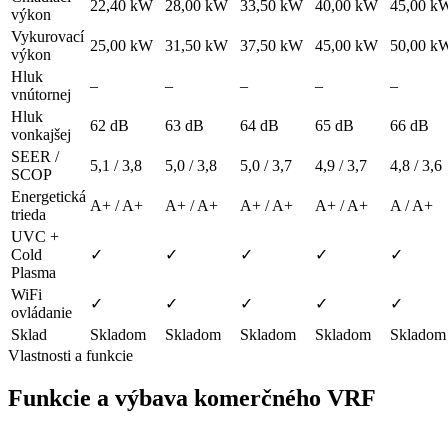
22,40 kW
28,00 kW
33,50 kW
40,00 kW
45,00 k
výkon
Vykurovací
25,00 kW
31,50 kW
37,50 kW
45,00 kW
50,00 k
výkon
Hluk
–
–
–
–
–
vnútornej
Hluk
62 dB
63 dB
64 dB
65 dB
66 dB
vonkajšej
SEER /
5,1 / 3,8
5,0 / 3,8
5,0 / 3,7
4,9 / 3,7
4,8 / 3,6
SCOP
Energetická
A+ / A+
A+ / A+
A+ / A+
A+ / A+
A / A+
trieda
UVC +
Cold
✓
✓
✓
✓
✓
Plasma
WiFi
✓
✓
✓
✓
✓
ovládanie
Sklad
Skladom
Skladom
Skladom
Skladom
Skladom
Vlastnosti a funkcie
Funkcie a výbava komerčného VRF