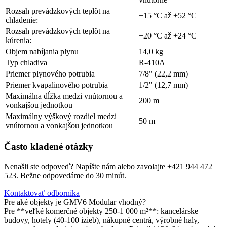
Rozsah prevádzkových teplôt na
−15 °C až +52 °C
chladenie:
Rozsah prevádzkových teplôt na
−20 °C až +24 °C
kúrenia:
Objem nabíjania plynu
14,0 kg
Typ chladiva
R-410A
Priemer plynového potrubia
7/8" (22,2 mm)
Priemer kvapalinového potrubia
1/2" (12,7 mm)
Maximálna dĺžka medzi vnútornou a
200 m
vonkajšou jednotkou
Maximálny výškový rozdiel medzi
50 m
vnútornou a vonkajšou jednotkou
Často kladené otázky
Nenašli ste odpoveď? Napíšte nám alebo zavolajte +421 944 472
523. Bežne odpovedáme do 30 minút.
Kontaktovať odborníka
Pre aké objekty je GMV6 Modular vhodný?
Pre **veľké komerčné objekty 250-1 000 m²**: kancelárske
budovy, hotely (40-100 izieb), nákupné centrá, výrobné haly,