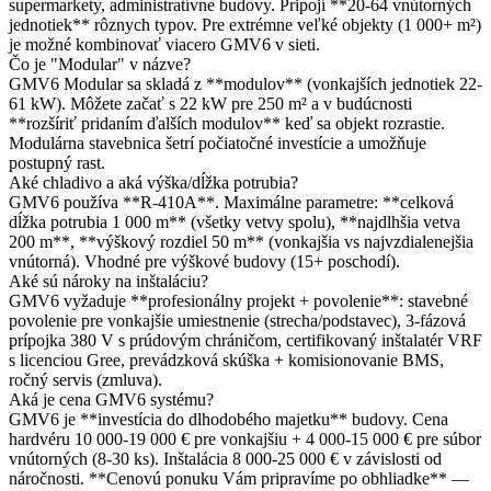
supermarkety, administratívne budovy. Pripojí **20-64 vnútorných
jednotiek** rôznych typov. Pre extrémne veľké objekty (1 000+ m²)
je možné kombinovať viacero GMV6 v sieti.
Čo je "Modular" v názve?
GMV6 Modular sa skladá z **modulov** (vonkajších jednotiek 22-
61 kW). Môžete začať s 22 kW pre 250 m² a v budúcnosti
**rozšíriť pridaním ďalších modulov** keď sa objekt rozrastie.
Modulárna stavebnica šetrí počiatočné investície a umožňuje
postupný rast.
Aké chladivo a aká výška/dĺžka potrubia?
GMV6 používa **R-410A**. Maximálne parametre: **celková
dĺžka potrubia 1 000 m** (všetky vetvy spolu), **najdlhšia vetva
200 m**, **výškový rozdiel 50 m** (vonkajšia vs najvzdialenejšia
vnútorná). Vhodné pre výškové budovy (15+ poschodí).
Aké sú nároky na inštaláciu?
GMV6 vyžaduje **profesionálny projekt + povolenie**: stavebné
povolenie pre vonkajšie umiestnenie (strecha/podstavec), 3-fázová
prípojka 380 V s prúdovým chráničom, certifikovaný inštalatér VRF
s licenciou Gree, prevádzková skúška + komisionovanie BMS,
ročný servis (zmluva).
Aká je cena GMV6 systému?
GMV6 je **investícia do dlhodobého majetku** budovy. Cena
hardvéru 10 000-19 000 € pre vonkajšiu + 4 000-15 000 € pre súbor
vnútorných (8-30 ks). Inštalácia 8 000-25 000 € v závislosti od
náročnosti. **Cenovú ponuku Vám pripravíme po obhliadke** —