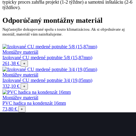
typicky proces zahŕňa projekt (1-2 týždne) a samotnú inštaláciu (2-6
týždňov).
Odporúčaný montážny materiál
Najčastejšie dokupované spolu s touto klimatizáciou. Ak si objednávate aj
montáž, materiál vám nainštalujeme.
Montážny materiál
Izolované CU medené potrubie 5/8 (15,87mm)
261,38 €
+
Montážny materiál
Izolované CU medené potrubie 3/4 (19,05mm)
332,10 €
+
Montážny materiál
PVC hadica na kondenzát 16mm
73,80 €
+