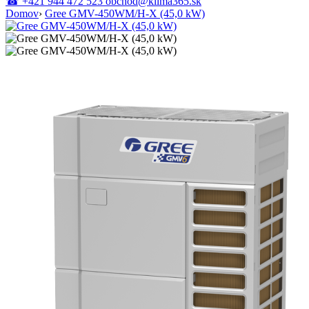
☎
+421 944 472 523
obchod@klima365.sk
Domov
›
Gree GMV-450WM/H-X (45,0 kW)