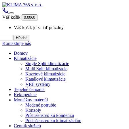
Váš košík
0.00€
0
Váš košík je zatiaľ prázdny.
Hľadať
Kontaktujte nás
Domov
Klimatizácie
Single Split klimatizácie
Multi Split klimatizácie
Kazetové klimatizácie
Kanálové klimatizácie
VRF systémy
Tepelné čerpadlá
Rekuperácie
Montážny materiál
Medené potrubie
Konzoly
Príslušenstvo ku kondenzu
Príslušenstvo ku klimatizáciám
Cenník služieb