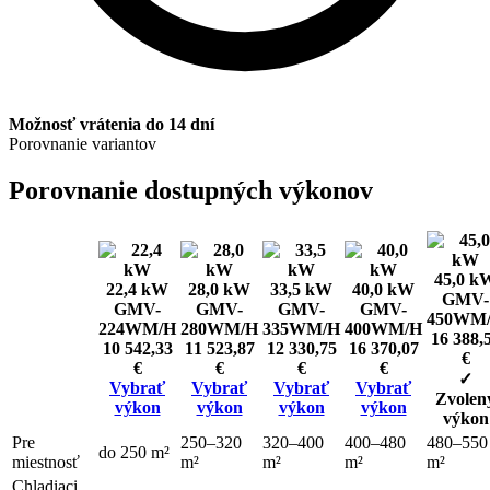
Možnosť vrátenia do 14 dní
Porovnanie variantov
Porovnanie dostupných výkonov
45,0 k
22,4 kW
28,0 kW
33,5 kW
40,0 kW
GMV-
GMV-
GMV-
GMV-
GMV-
450WM
224WM/H
280WM/H
335WM/H
400WM/H
16 388,
10 542,33
11 523,87
12 330,75
16 370,07
€
€
€
€
€
✓
Vybrať
Vybrať
Vybrať
Vybrať
Zvolen
výkon
výkon
výkon
výkon
výkon
Pre
250–320
320–400
400–480
480–550
do 250 m²
miestnosť
m²
m²
m²
m²
Chladiaci