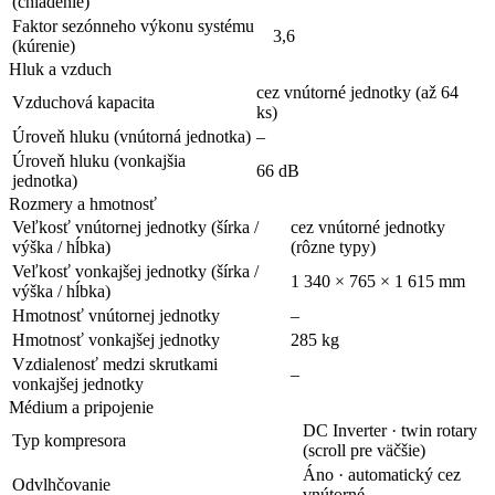
(chladenie)
Faktor sezónneho výkonu systému
3,6
(kúrenie)
Hluk a vzduch
cez vnútorné jednotky (až 64
Vzduchová kapacita
ks)
Úroveň hluku (vnútorná jednotka)
–
Úroveň hluku (vonkajšia
66 dB
jednotka)
Rozmery a hmotnosť
Veľkosť vnútornej jednotky (šírka /
cez vnútorné jednotky
výška / hĺbka)
(rôzne typy)
Veľkosť vonkajšej jednotky (šírka /
1 340 × 765 × 1 615 mm
výška / hĺbka)
Hmotnosť vnútornej jednotky
–
Hmotnosť vonkajšej jednotky
285 kg
Vzdialenosť medzi skrutkami
–
vonkajšej jednotky
Médium a pripojenie
DC Inverter · twin rotary
Typ kompresora
(scroll pre väčšie)
Áno · automatický cez
Odvlhčovanie
vnútorné