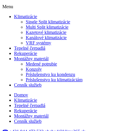
Menu
Klimatizácie
Single Split klimatizácie
Multi Split klimatizácie
Kazetové klimatizácie
Kanálové klimatizácie
VRF systémy
Tepelné čerpadlá
Rekuperácie
Montážny materiál
Medené potrubie
Konzoly
Príslušenstvo ku kondenzu
Príslušenstvo ku klimatizáciám
Cenník služieb
Domov
Klimatizácie
Tepelné čerpadlá
Rekuperácie
Montážny materiál
Cenník služieb