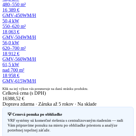
480–550 m²
16 389 €
GMV-450WM/H
50,4 kW
550–620 m²
18 063 €
GMV-504WM/H
56,0 kW
620–700 m²
18 912 €
GMV-560WM/H
61,5 kW
nad 700 m²
18 958 €
GMV-615WM/H
Klik na iný výkon vás presmeruje na danú stránku produktu.
Celková cena (s DPH)
16388,52
€
Doprava zdarma · Záruka až 5 rokov · Na sklade
💡 Cenová ponuka po obhliadke
VRF systémy sú komerčné riešenia s centralizovaným riadením — radi
Vám pripravíme ponuku na mieru po obhliadke priestoru a analýze
potrebnej tepelnej záťaže.