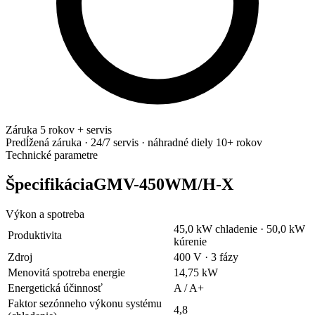
Záruka 5 rokov + servis
Predĺžená záruka · 24/7 servis · náhradné diely 10+ rokov
Technické parametre
ŠpecifikáciaGMV-450WM/H-X
Výkon a spotreba
45,0 kW chladenie · 50,0 kW
Produktivita
kúrenie
Zdroj
400 V · 3 fázy
Menovitá spotreba energie
14,75 kW
Energetická účinnosť
A / A+
Faktor sezónneho výkonu systému
4,8