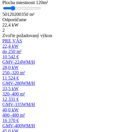
Plocha miestnosti
120
m²
50
120
200
350 m²
Odporúčame
22,4 kW
2
Zvoľte požadovaný výkon
PRE VÁS
22,4 kW
do 250 m²
10 542 €
GMV-224WM/H
28,0 kW
250–320 m²
11 524 €
GMV-280WM/H
33,5 kW
320–400 m²
12 331 €
GMV-335WM/H
40,0 kW
400–480 m²
16 370 €
GMV-400WM/H
45,0 kW