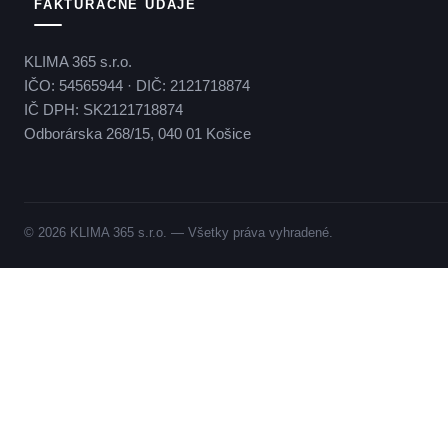
FAKTURAČNÉ ÚDAJE
KLIMA 365 s.r.o.
IČO: 54565944 · DIČ: 2121718874
IČ DPH: SK2121718874
Odborárska 268/15, 040 01 Košice
© 2026 KLIMA 365 s.r.o. — Všetky práva vyhradené.