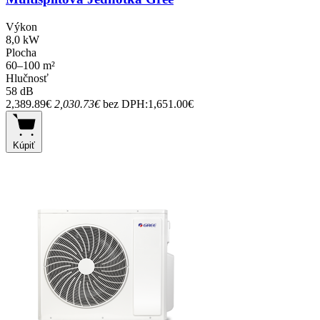
Výkon
8,0 kW
Plocha
60–100 m²
Hlučnosť
58 dB
2,389.89€
2,030.73€
bez DPH:1,651.00€
Kúpiť