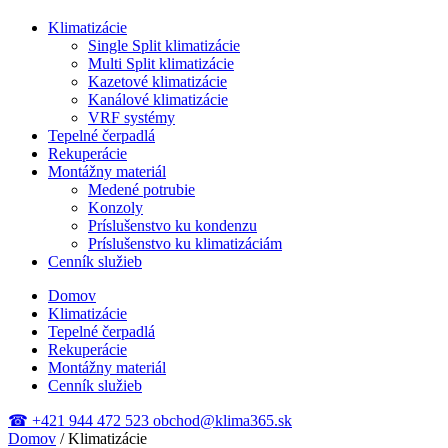
Klimatizácie
Single Split klimatizácie
Multi Split klimatizácie
Kazetové klimatizácie
Kanálové klimatizácie
VRF systémy
Tepelné čerpadlá
Rekuperácie
Montážny materiál
Medené potrubie
Konzoly
Príslušenstvo ku kondenzu
Príslušenstvo ku klimatizáciám
Cenník služieb
Domov
Klimatizácie
Tepelné čerpadlá
Rekuperácie
Montážny materiál
Cenník služieb
☎
+421 944 472 523
obchod@klima365.sk
Domov
/
Klimatizácie