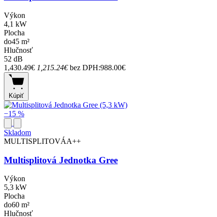
Výkon
4,1 kW
Plocha
do45 m²
Hlučnosť
52 dB
1,430.49€
1,215.24€
bez DPH:988.00€
Kúpiť
−15 %
Skladom
MULTISPLITOVÁ
A++
Multisplitová Jednotka Gree
Výkon
5,3 kW
Plocha
do60 m²
Hlučnosť