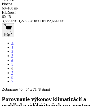
Plocha
60–100 m²
Hlučnosť
60 dB
3,856.05€
3,276.72€
bez DPH:2,664.00€
Kúpiť
<
1
2
3
4
5
6
7
8
>
Zobrazené 46 - 54 z 71 (8 strán)
Porovnanie výkonov klimatizácií a
prehľad najdôležitejších parametrov