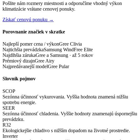
Pošlite nám rozmery miestnosti a odporučíme vhodný výkon
klimatizácie vrátane cenovej ponuky.
Získať cenovú ponuku →
Porovnanie značiek v skratke
Najlepší pomer cena / výkon
Gree Clivia
Najtichšia prevádzka
Samsung WindFree Elite
Najdlhšia záruka
Gree a Samsung · až 5 rokov
Prémiový dizajn
Gree Airy
Najpredávanejší model
Gree Pular
Slovník pojmov
SCOP
Sezónna účinnosť vykurovania. Vyššia hodnota znamená nižšiu
spotrebu energie.
SEER
Sezónna účinnosť chladenia. Vyššie hodnoty znamenajú úspornejšiu
prevádzku.
R32
Ekologickejšie chladivo s nižším dopadom na životné prostredie.
Inverter