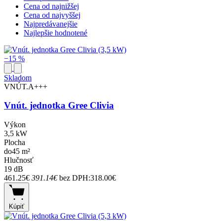
Cena od najnižšej
Cena od najvyššej
Najpredávanejšie
Najlepšie hodnotené
−15 %
Skladom
VNÚT.
A+++
Vnút. jednotka Gree Clivia
Výkon
3,5 kW
Plocha
do45 m²
Hlučnosť
19 dB
461.25€
391.14€
bez DPH:318.00€
Kúpiť