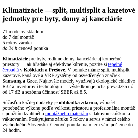
Klimatizácie
—split, multisplit a kazetové
jednotky pre byty, domy aj kancelárie
71
modelov skladom
do 7 dní
montáž
5 rokov
záruka
do 24 h
cenová ponuka
Klimatizácie
pre byty, rodinné domy, kancelárie aj komerčné
priestory — ak hľadáte aj efektívne kúrenie, pozrite si
tepelné
čerpadlá
v
Košiciach a Prešove
. V ponuke máme split, multisplit,
kazetové, kanálové a VRF systémy od osvedčených značiek
Samsung a Gree
. Najnovšie modely využívajú ekologické chladivo
R32 a invertorovú technológiu — výsledkom je tichá prevádzka už
od 17 dB a sezónna účinnosť SEER až 8,5.
Súčasťou každej dodávky je
obhliadka zdarma
, výpočet
potrebného výkonu podľa veľkosti priestoru a profesionálna montáž
s použitím kvalitného
montážneho materiálu
s tlakovou skúškou a
vákuovaním. Poskytujeme záruku 5 rokov a servis v rámci celého
východného Slovenska. Cenovú ponuku na mieru vám pošleme do
24 hodín.