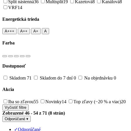
Split nástenná
36
Multisplit
19
Kazetová
8
Kanálová
8
VRF
14
Energetická trieda
A+++
A++
A+
A
Farba
Dostupnosť
Skladom
71
Skladom do 7 dní
0
Na objednávku
0
Akcia
Iba so zľavou
55
Novinky
14
Top zľavy (−20 % a viac)
20
Vyčistiť filtre
Zobrazené 46 - 54 z 71 (8 strán)
Odporúčané
▾
✓
Odporúčané