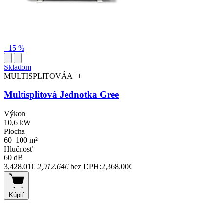
−15 %
Skladom
MULTISPLITOVÁ
A++
Multisplitová Jednotka Gree
Výkon
10,6 kW
Plocha
60–100 m²
Hlučnosť
60 dB
3,428.01€
2,912.64€
bez DPH:2,368.00€
Kúpiť