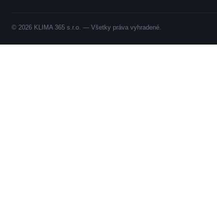
© 2026 KLIMA 365 s.r.o. — Všetky práva vyhradené.