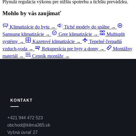
Plynulá regulácia výkonu pre nižšiu spotrebu a tichšiu prevádzku.
Mohlo by vás zaujímať
Klimatizácie do bytu
→
Tiché modely do spálne
→
Samsung klimatizácie
→
Gree klimatizácie
→
Multisplit
systémy
→
Kazetové klimatizácie
→
Tepelné čerpadlá
vzduch-voda
→
Rekuperácia pre byty a domy
→
Montážny
materiál
→
Cenník montáže
→
KONTAKT
+421 944 472 523
obchod@klima365.sk
Vyšná úvrať 27