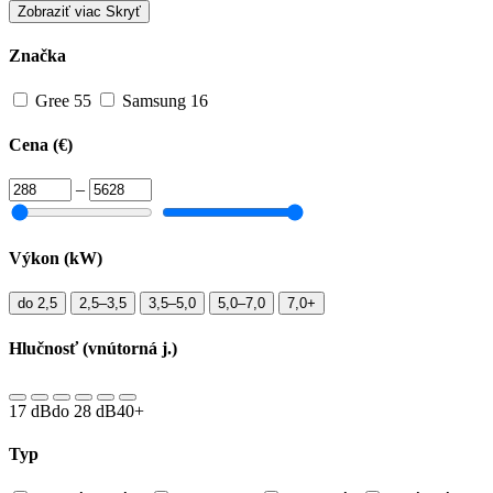
Zobraziť viac
Skryť
Značka
Gree
55
Samsung
16
Cena (€)
–
Výkon (kW)
do 2,5
2,5–3,5
3,5–5,0
5,0–7,0
7,0+
Hlučnosť (vnútorná j.)
17 dB
do 28 dB
40+
Typ