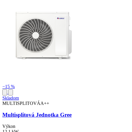
−15 %
Skladom
MULTISPLITOVÁ
A++
Multisplitová Jednotka Gree
Výkon
12,1 kW