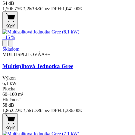
54 dB
1,506.75€
1,280.43€
bez DPH:1,041.00€
Kúpiť
−15 %
Skladom
MULTISPLITOVÁ
A++
Multisplitová Jednotka Gree
Výkon
6,1 kW
Plocha
60–100 m²
Hlučnosť
58 dB
1,862.22€
1,581.78€
bez DPH:1,286.00€
Kúpiť