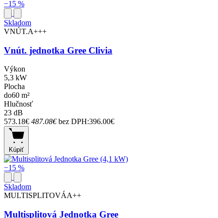
−15 %
Skladom
VNÚT.
A+++
Vnút. jednotka Gree Clivia
Výkon
5,3 kW
Plocha
do60 m²
Hlučnosť
23 dB
573.18€
487.08€
bez DPH:396.00€
Kúpiť
−15 %
Skladom
MULTISPLITOVÁ
A++
Multisplitová Jednotka Gree