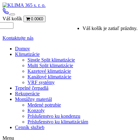
Váš košík
0.00€
0
Váš košík je zatiaľ prázdny.
Kontaktujte nás
Domov
Klimatizácie
Single Split klimatizácie
Multi Split klimatizácie
Kazetové klimatizácie
Kanálové klimatizácie
VRF systémy
Tepelné čerpadlá
Rekuperácie
Montážny materiál
Medené potrubie
Konzoly
Príslušenstvo ku kondenzu
Príslušenstvo ku klimatizáciám
Cenník služieb
Menu