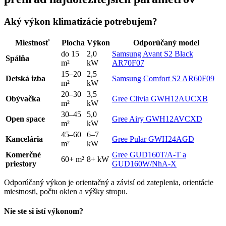
Aký výkon klimatizácie potrebujem?
Miestnosť
Plocha
Výkon
Odporúčaný model
do 15
2,0
Samsung Avant S2 Black
Spálňa
m²
kW
AR70F07
15–20
2,5
Detská izba
Samsung Comfort S2 AR60F09
m²
kW
20–30
3,5
Obývačka
Gree Clivia GWH12AUCXB
m²
kW
30–45
5,0
Open space
Gree Airy GWH12AVCXD
m²
kW
45–60
6–7
Kancelária
Gree Pular GWH24AGD
m²
kW
Komerčné
Gree GUD160T/A-T a
60+ m²
8+ kW
priestory
GUD160W/NhA-X
Odporúčaný výkon je orientačný a závisí od zateplenia, orientácie
miestnosti, počtu okien a výšky stropu.
Nie ste si istí výkonom?