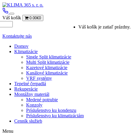
Váš košík
0.00€
0
Váš košík je zatiaľ prázdny.
Kontaktujte nás
Domov
Klimatizácie
Single Split klimatizácie
Multi Split klimatizácie
Kazetové klimatizácie
Kanálové klimatizácie
VRF systémy
Tepelné čerpadlá
Rekuperácie
Montážny materiál
Medené potrubie
Konzoly
Príslušenstvo ku kondenzu
Príslušenstvo ku klimatizáciám
Cenník služieb
Menu