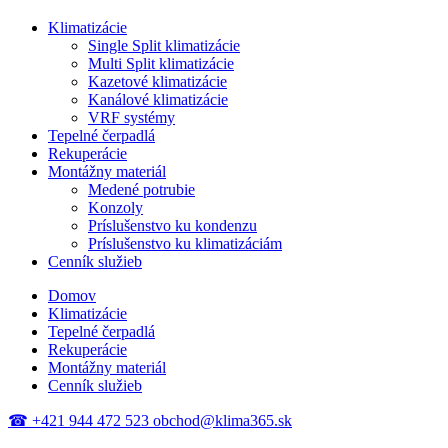
Klimatizácie
Single Split klimatizácie
Multi Split klimatizácie
Kazetové klimatizácie
Kanálové klimatizácie
VRF systémy
Tepelné čerpadlá
Rekuperácie
Montážny materiál
Medené potrubie
Konzoly
Príslušenstvo ku kondenzu
Príslušenstvo ku klimatizáciám
Cenník služieb
Domov
Klimatizácie
Tepelné čerpadlá
Rekuperácie
Montážny materiál
Cenník služieb
☎
+421 944 472 523
obchod@klima365.sk