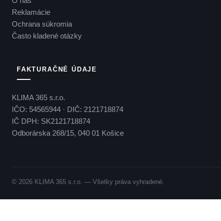
O nás
Reklamácie
Ochrana súkromia
Často kladené otázky
FAKTURAČNÉ ÚDAJE
KLIMA 365 s.r.o.
IČO: 54565944 · DIČ: 2121718874
IČ DPH: SK2121718874
Odborárska 268/15, 040 01 Košice
© 2026 KLIMA 365 s.r.o. — Všetky práva vyhradené.