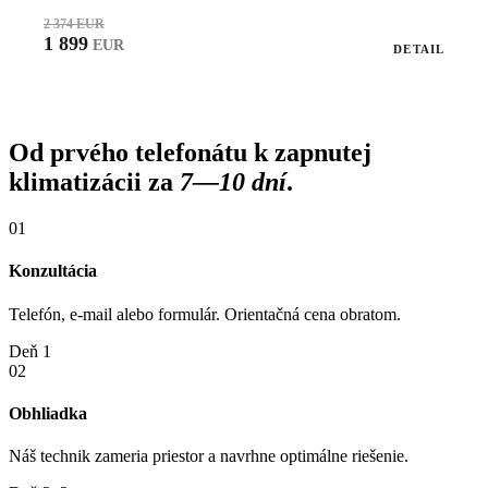
2 374 EUR
1 899
EUR
DETAIL
Od prvého telefonátu k zapnutej
klimatizácii za
7—10 dní
.
01
Konzultácia
Telefón, e-mail alebo formulár. Orientačná cena obratom.
Deň 1
02
Obhliadka
Náš technik zameria priestor a navrhne optimálne riešenie.