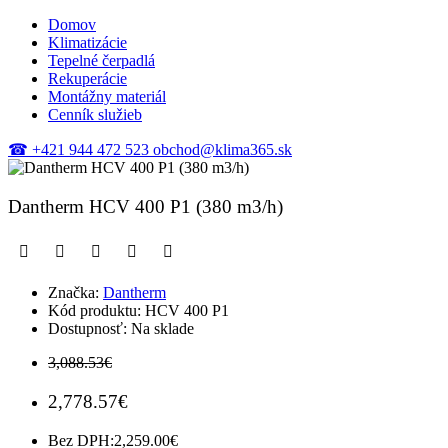
Domov
Klimatizácie
Tepelné čerpadlá
Rekuperácie
Montážny materiál
Cenník služieb
☎
+421 944 472 523
obchod@klima365.sk
Dantherm HCV 400 P1 (380 m3/h)
Značka:
Dantherm
Kód produktu:
HCV 400 P1
Dostupnosť:
Na sklade
3,088.53€
2,778.57€
Bez DPH:
2,259.00€