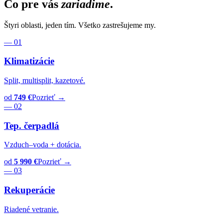
Čo pre vás
zariadime
.
Štyri oblasti, jeden tím. Všetko zastrešujeme my.
— 01
Klimatizácie
Split, multisplit, kazetové.
od
749 €
Pozrieť →
— 02
Tep. čerpadlá
Vzduch–voda + dotácia.
od
5 990 €
Pozrieť →
— 03
Rekuperácie
Riadené vetranie.