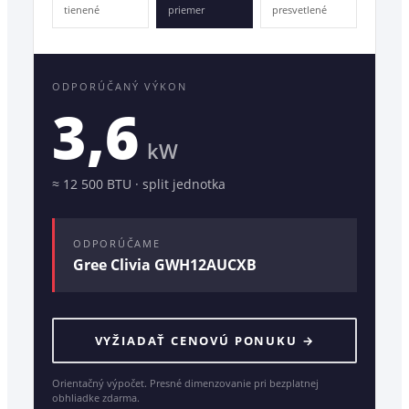
tienené
priemer
presvetlené
ODPORÚČANÝ VÝKON
3,6
kW
≈
12 500
BTU ·
split jednotka
ODPORÚČAME
Gree Clivia GWH12AUCXB
VYŽIADAŤ CENOVÚ PONUKU →
Orientačný výpočet. Presné dimenzovanie pri bezplatnej
obhliadke zdarma.