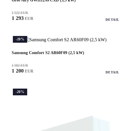
Gree Airy GWH12AVCXD (3,5 kW)
1 522 EUR
1 293
EUR
DETAIL
-20%
Samsung Comfort S2 AR60F09 (2,5 kW)
1 502 EUR
1 200
EUR
DETAIL
-20%