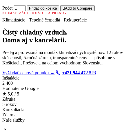
Počet
Pridať do košíka
Add to Compare
KLIMATIZÁCIE KOŠICE A PREŠOV
Klimatizácie · Tepelné čerpadlá · Rekuperácie
Čistý chladný vzduch.
Doma aj v kancelárii.
Predaj a profesionálna montáž klimatizačných systémov. 12 rokov
skúseností, 5-ročná záruka, transparentné ceny — pôsobíme v
Košiciach, Prešove a na celom východnom Slovensku.
Vyžiadať cenovú ponuku
→
+421 944 472 523
Inštalácie
2 400+
Hodnotenie Google
★
5,0
/ 5
Záruka
5 rokov
Konzultácia
Zdarma
Naše služby