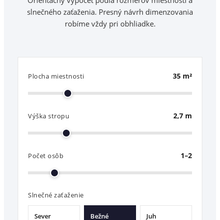
Orientačný výpočet podľa rozmerov miestnosti a
slnečného zaťaženia. Presný návrh dimenzovania
robíme vždy pri obhliadke.
35
m²
Plocha miestnosti
2,7
m
Výška stropu
1–2
Počet osôb
Slnečné zaťaženie
Sever
Bežné
Juh