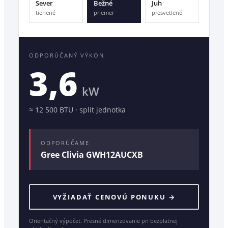
Sever
Bežné
Juh
tienené
priemer
presvetlené
ODPORÚČANÝ VÝKON
3,6
kW
≈
12 500
BTU ·
split jednotka
ODPORÚČAME
Gree Clivia GWH12AUCXB
VYŽIADAŤ CENOVÚ PONUKU →
Orientačný výpočet. Presné dimenzovanie pri bezplatnej