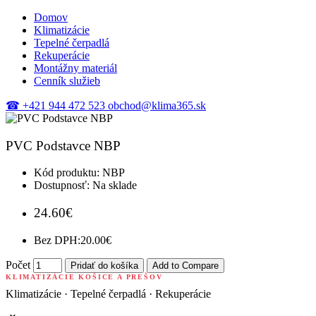
Domov
Klimatizácie
Tepelné čerpadlá
Rekuperácie
Montážny materiál
Cenník služieb
☎
+421 944 472 523
obchod@klima365.sk
PVC Podstavce NBP
Kód produktu:
NBP
Dostupnosť:
Na sklade
24.60€
Bez DPH:
20.00€
Počet
Pridať do košíka
Add to Compare
KLIMATIZÁCIE KOŠICE A PREŠOV
Klimatizácie · Tepelné čerpadlá · Rekuperácie