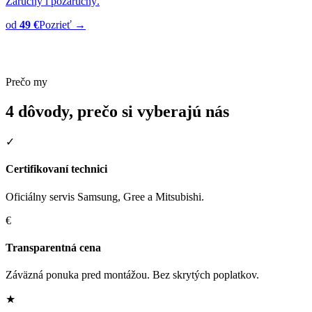
Záručný i pozáručný.
od
49 €
Pozrieť →
Prečo my
4 dôvody, prečo si vyberajú nás
✓
Certifikovaní technici
Oficiálny servis Samsung, Gree a Mitsubishi.
€
Transparentná cena
Záväzná ponuka pred montážou. Bez skrytých poplatkov.
★