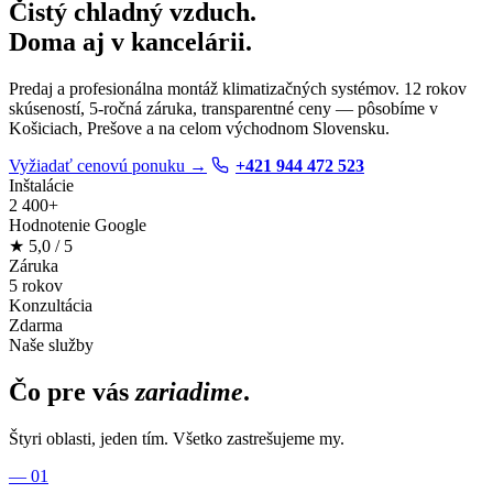
Čistý chladný vzduch.
Doma aj v kancelárii.
Predaj a profesionálna montáž klimatizačných systémov. 12 rokov
skúseností, 5-ročná záruka, transparentné ceny — pôsobíme v
Košiciach, Prešove a na celom východnom Slovensku.
Vyžiadať cenovú ponuku
→
+421 944 472 523
Inštalácie
2 400+
Hodnotenie Google
★
5,0
/ 5
Záruka
5 rokov
Konzultácia
Zdarma
Naše služby
Čo pre vás
zariadime
.
Štyri oblasti, jeden tím. Všetko zastrešujeme my.
— 01