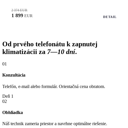
2 374 EUR
1 899
EUR
DETAIL
Od prvého telefonátu k zapnutej
klimatizácii za
7—10 dní
.
01
Konzultácia
Telefón, e-mail alebo formulár. Orientačná cena obratom.
Deň 1
02
Obhliadka
Náš technik zameria priestor a navrhne optimálne riešenie.