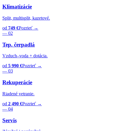
Klimatizácie
Split, multisplit, kazetové.
od
749 €
Pozrieť →
— 02
Tep. čerpadlá
Vzduch–voda + dotácia.
od
5 990 €
Pozrieť →
— 03
Rekuperácie
Riadené vetranie.
od
2 490 €
Pozrieť →
— 04
Servis